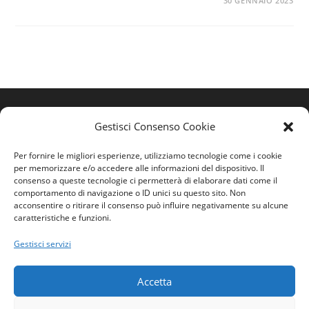
0 COMMENTI
30 GENNAIO 2023
Gestisci Consenso Cookie
Per fornire le migliori esperienze, utilizziamo tecnologie come i cookie
per memorizzare e/o accedere alle informazioni del dispositivo. Il
consenso a queste tecnologie ci permetterà di elaborare dati come il
comportamento di navigazione o ID unici su questo sito. Non
acconsentire o ritirare il consenso può influire negativamente su alcune
caratteristiche e funzioni.
Home
Gestisci servizi
Ordine
Privacy Policy
Accetta
Contatti