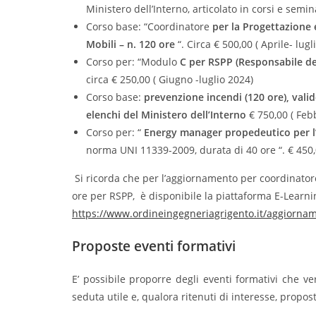
Ministero dell’Interno, articolato in corsi e semin
Corso base: “Coordinatore
per la Progettazione 
Mobili – n. 120 ore
“. Circa € 500,00 ( Aprile- lugl
Corso per: “Modulo
C per RSPP (Responsabile dei
circa € 250,00 ( Giugno -luglio 2024)
Corso base:
prevenzione incendi (120 ore), valido
elenchi del Ministero dell’Interno
€ 750,00 ( Feb
Corso per: “
Energy manager propedeutico per l’
norma UNI 11339-2009, durata di 40 ore “. € 450,
Si ricorda che per l’aggiornamento per coordinato
ore per RSPP, è disponibile la piattaforma E-Learni
https://www.ordineingegneriagrigento.it/aggiornam
Proposte eventi formativi
E’ possibile proporre degli eventi formativi che ve
seduta utile e, qualora ritenuti di interesse, proposti 