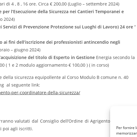
ari di 4 , 8 , 16 ore. Circa € 200,00 (Luglio – settembre 2024)
e per l’Esecuzione della Sicurezza nei Cantieri Temporanei e
io 2024)
 Servizi di Prevenzione Protezione sui Luoghi di Lavoro) 24 ore
“
 ai fini dell’iscrizione dei professionisti antincendio negli
braio – giugno 2024)
acquisizione del titolo di Esperto in Gestione
Energia secondo la
00 ( 1 e 2 modulo aggiornamento € 100,00 ) ( in corso)
re della sicurezza equipollente al Corso Modulo B comune n. 40
ng al seguente link:
ento-per-coordinatore-della-sicurezza/
rranno valutati dal Consiglio dell’Ordine di Agrigento nella prima
Per fornire 
poi agli iscritti.
memorizzare 