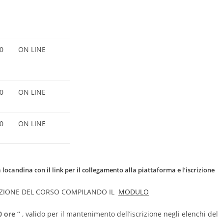
0
ON LINE
0
ON LINE
0
ON LINE
 locandina con il link per il collegamento alla piattaforma e l’iscrizione
PAZIONE DEL CORSO COMPILANDO IL
MODULO
0 ore “
, valido per il mantenimento dell’iscrizione negli elenchi del