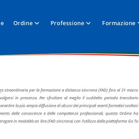
e
Ordine
Professione
Formazione
ga straordinaria per la formazione a distanza sincrona (FAD) fino al 31 marzo
volgersi in presenza. Per sfruttare al meglio il suddetto periodo transitorio
garantire la più ampia diffusione di alcuni dei principali eventi formativi svoltosi
cimento delle conoscenze e delle competenze professionali, questo Ordine ha
rogare in modalità on line (FAD sincrona) con l’utilizzo della piattaforma Go To