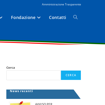
Amministrazione Trasparente
Fondazione
Contatti
Attiva/disattiva
la
ricerca
Cerca
sul
CERCA
sito
News recenti
web
AVVISO PER