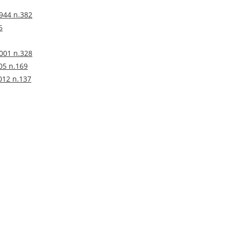
944 n.382
6
2001 n.328
05 n.169
012 n.137