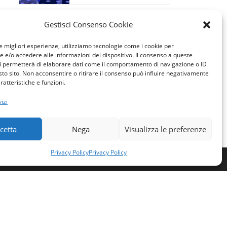
Disponibilità ad accettare incarico di CTU
Gestisci Consenso Cookie
Profondo cordoglio per la
le migliori esperienze, utilizziamo tecnologie come i cookie per
scomparsa dell’Ing. Giuseppe
e/o accedere alle informazioni del dispositivo. Il consenso a queste
Lumera- FUNERALI OGGI
i permetterà di elaborare dati come il comportamento di navigazione o ID
POMERIGGIO, 15/7/2026, ORE
sto sito. Non acconsentire o ritirare il consenso può influire negativamente
ratteristiche e funzioni.
16,30 presso la chiesa di San Francesco a Naro
izi
cetta
Nega
Visualizza le preferenze
Privacy Policy
Privacy Policy
i: