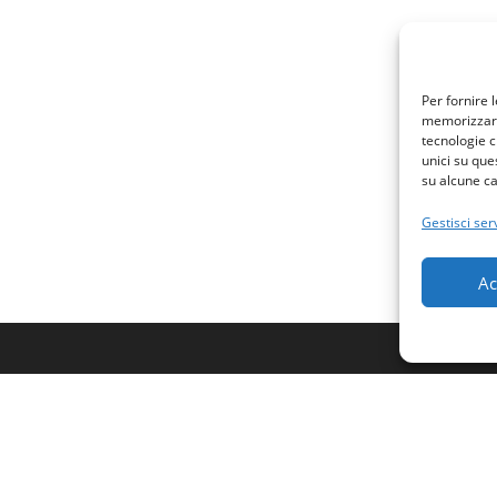
Per fornire 
memorizzare 
tecnologie c
unici su que
su alcune ca
Gestisci serv
Ac
Domande generiche e comment
contattaci
e
 Policy