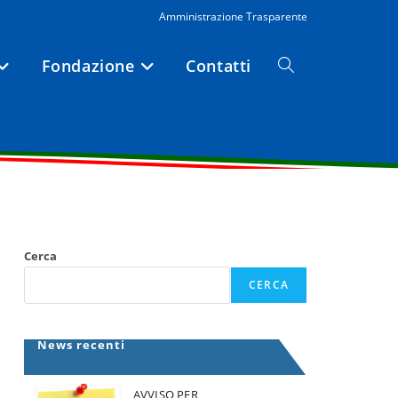
Amministrazione Trasparente
Fondazione
Contatti
Attiva/disattiva
la
ricerca
Cerca
sul
CERCA
sito
News recenti
web
AVVISO PER