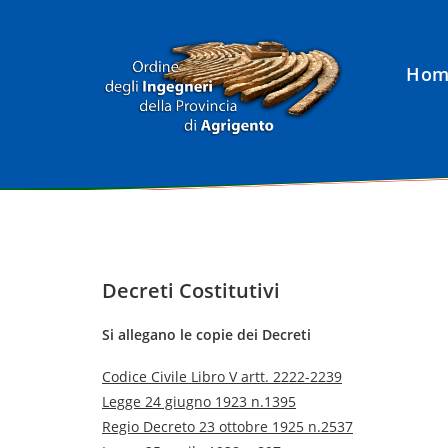
Salta
al
contenuto
Hom
Decreti Costitutivi
Si allegano le copie dei Decreti
Codice Civile Libro V artt. 2222-2239
Legge 24 giugno 1923 n.1395
Regio Decreto 23 ottobre 1925 n.2537