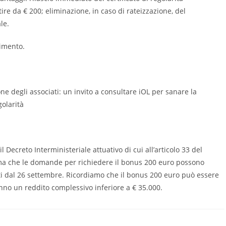
rtire da € 200; eliminazione, in caso di rateizzazione, del
ale.
dimento.
one degli associati: un invito a consultare iOL per sanare la
golarità
l Decreto Interministeriale attuativo di cui all’articolo 33 del
rma che le domande per richiedere il bonus 200 euro possono
sti dal 26 settembre. Ricordiamo che il bonus 200 euro può essere
anno un reddito complessivo inferiore a € 35.000.