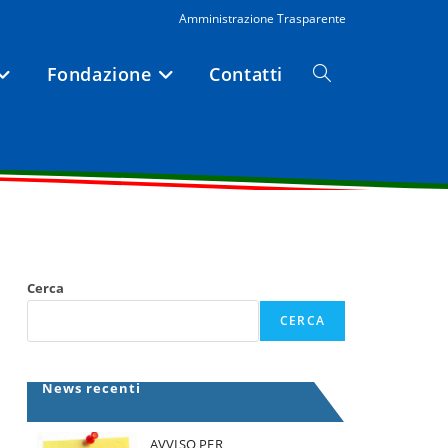
Amministrazione Trasparente
Fondazione
Contatti
Attiva/disattiva
la
ricerca
Cerca
sul
CERCA
sito
News recenti
web
AVVISO PER