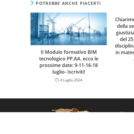
POTREBBE ANCHE PIACERTI
Chiarimen
della s
giustiz
del 25
disciplin
II Modulo formativo BIM
in mate
tecnologico PP.AA. ecco le
prossime date: 9-11-16-18
luglio- Iscriviti!
4 Luglio 2024
Home
Ordin