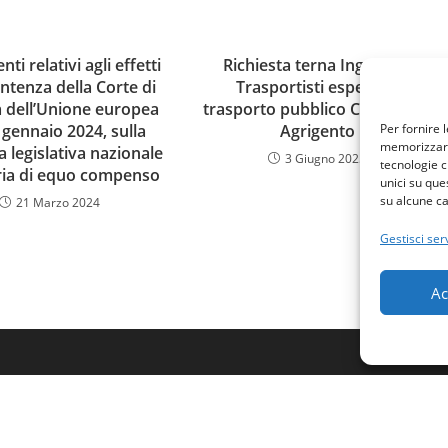
ti relativi agli effetti
Richiesta terna Ingegneri
entenza della Corte di
Trasportisti esperti in
ia dell’Unione europea
trasporto pubblico Comune di
 gennaio 2024, sulla
Agrigento
Per fornire 
memorizzare 
a legislativa nazionale
3 Giugno 2025
tecnologie c
ria di equo compenso
unici su que
su alcune ca
21 Marzo 2024
Gestisci serv
Ac
Domande generiche e comment
contattaci
e