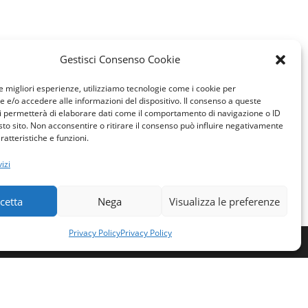
Gestisci Consenso Cookie
le migliori esperienze, utilizziamo tecnologie come i cookie per
e/o accedere alle informazioni del dispositivo. Il consenso a queste
i permetterà di elaborare dati come il comportamento di navigazione o ID
sto sito. Non acconsentire o ritirare il consenso può influire negativamente
ratteristiche e funzioni.
izi
cetta
Nega
Visualizza le preferenze
Privacy Policy
Privacy Policy
i: