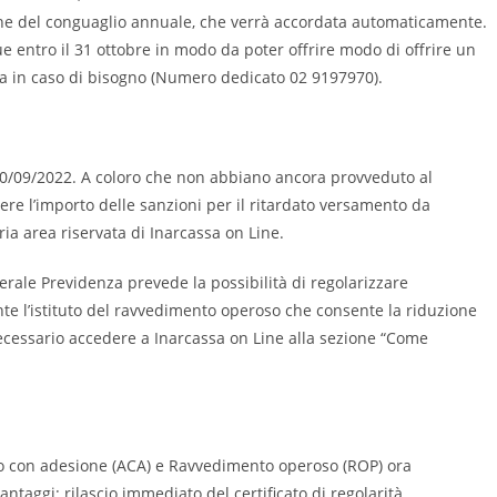
ne del conguaglio annuale, che verrà accordata automaticamente.
 entro il 31 ottobre in modo da poter offrire modo di offrire un
nza in caso di bisogno (Numero dedicato 02 9197970).
 30/09/2022. A coloro che non abbiano ancora provveduto al
ere l’importo delle sanzioni per il ritardato versamento da
ria area riservata di Inarcassa on Line
.
rale Previdenza prevede la possibilità di regolarizzare
nte l’istituto del ravvedimento operoso che consente la riduzione
ecessario accedere a Inarcassa on Line alla sezione “Come
nto con adesione (ACA) e Ravvedimento operoso (ROP) ora
vantaggi: rilascio immediato del certificato di regolarità