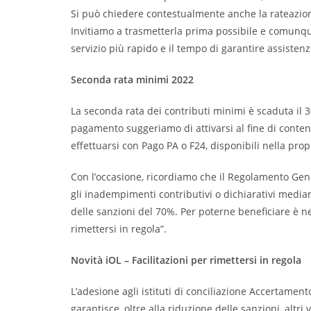
Si può chiedere contestualmente anche la rateazio
Invitiamo a trasmetterla prima possibile e comunque
servizio più rapido e il tempo di garantire assiste
Seconda rata minimi 2022
La seconda rata dei contributi minimi è scaduta il
pagamento suggeriamo di attivarsi al fine di conten
effettuarsi
con Pago PA o F24, disponibili nella prop
Con l’occasione, ricordiamo che il Regolamento Gene
gli inadempimenti contributivi o dichiarativi media
delle sanzioni del 70%. Per poterne beneficiare è n
rimettersi in regola”.
Novità iOL – Facilitazioni per rimettersi in regola
L’adesione agli istituti di conciliazione Accertame
garantisce, oltre alla riduzione delle sanzioni, altri 