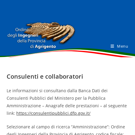
Salta
al
contenuto
Menu
Consulenti e collaboratori
Le informazioni si consultano dalla Banca Dati dei
Consulenti Pubblici del Ministero per la Pubblica
Amministrazione – Anagrafe delle prestazioni – al seguente
link:
https://consulentipubblici.dfp.gov.it/
Selezionare al campo di ricerca “Amministrazione”: Ordine
degli Ingegneri della Provincia di Agrigento, codice fiscale: