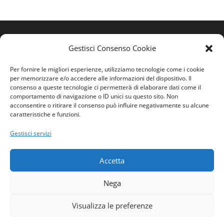
Gestisci Consenso Cookie
Per fornire le migliori esperienze, utilizziamo tecnologie come i cookie
per memorizzare e/o accedere alle informazioni del dispositivo. Il
consenso a queste tecnologie ci permetterà di elaborare dati come il
comportamento di navigazione o ID unici su questo sito. Non
acconsentire o ritirare il consenso può influire negativamente su alcune
caratteristiche e funzioni.
Home
Gestisci servizi
Ordine
Privacy Policy
Accetta
Contatti
Nega
Visualizza le preferenze
Domande generiche e commenti:
contattaci