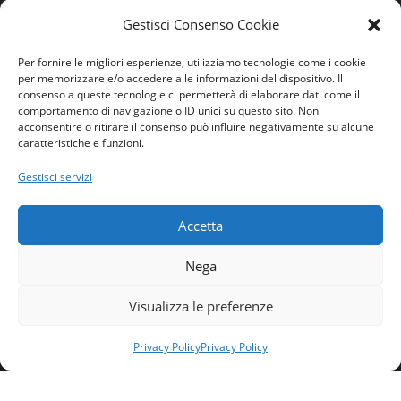
Gestisci Consenso Cookie
Per fornire le migliori esperienze, utilizziamo tecnologie come i cookie
per memorizzare e/o accedere alle informazioni del dispositivo. Il
consenso a queste tecnologie ci permetterà di elaborare dati come il
comportamento di navigazione o ID unici su questo sito. Non
acconsentire o ritirare il consenso può influire negativamente su alcune
caratteristiche e funzioni.
Home
Gestisci servizi
Ordine
Privacy Policy
Accetta
Contatti
Nega
Visualizza le preferenze
Domande generiche e commenti:
contattaci
Privacy Policy
Privacy Policy
Ordine Ingegneri Agrigento