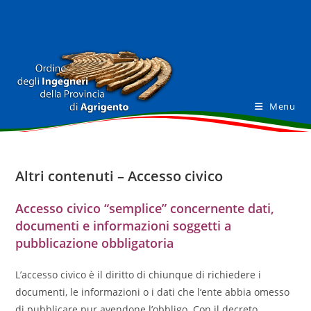
Salta
al
contenuto
Menu
Altri contenuti – Accesso civico
Accesso civico “semplice” concernente dati,
documenti e informazioni soggetti a
pubblicazione obbligatoria
L’accesso civico è il diritto di chiunque di richiedere i
documenti, le informazioni o i dati che l‘ente abbia omesso
di pubblicare pur avendone l’obbligo. Con il decreto