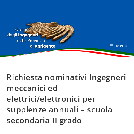
Salta
al
contenuto
Menu
Richiesta nominativi Ingegneri
meccanici ed
elettrici/elettronici per
supplenze annuali – scuola
secondaria II grado