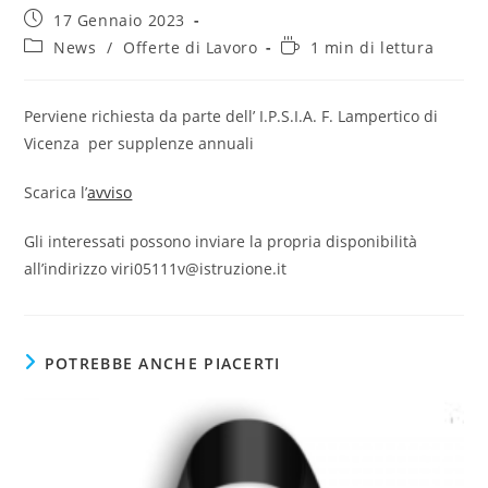
Articolo
17 Gennaio 2023
pubblicato:
Categoria
Tempo
News
/
Offerte di Lavoro
1 min di lettura
dell'articolo:
di
lettura:
Perviene richiesta da parte dell’ I.P.S.I.A. F. Lampertico di
Vicenza per supplenze annuali
Scarica l’
avviso
Gli interessati possono inviare la propria disponibilità
all’indirizzo viri05111v@istruzione.it
POTREBBE ANCHE PIACERTI