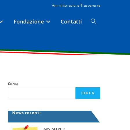
Amministrazione Trasparente
Fondazione
Contatti
Attiva/disattiva
la
ricerca
Cerca
sul
CERCA
sito
News recenti
web
AVVISO PER