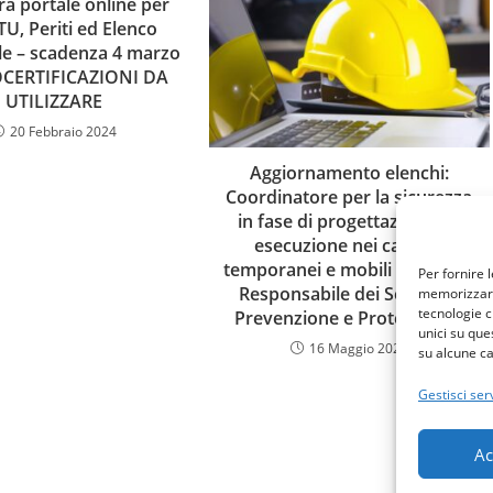
a portale online per
TU, Periti ed Elenco
le – scadenza 4 marzo
CERTIFICAZIONI DA
UTILIZZARE
20 Febbraio 2024
Aggiornamento elenchi:
Coordinatore per la sicurezza
in fase di progettazione ed
esecuzione nei cantieri
temporanei e mobili ed RSPP (
Per fornire 
Responsabile dei Servizi di
memorizzare 
tecnologie c
Prevenzione e Protezione ).
unici su que
16 Maggio 2023
su alcune ca
Gestisci serv
Ac