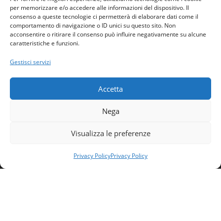
per memorizzare e/o accedere alle informazioni del dispositivo. Il
consenso a queste tecnologie ci permetterà di elaborare dati come il
comportamento di navigazione o ID unici su questo sito. Non
acconsentire o ritirare il consenso può influire negativamente su alcune
caratteristiche e funzioni.
Home
Gestisci servizi
Ordine
Privacy Policy
Accetta
Contatti
Nega
Visualizza le preferenze
Domande generiche e commenti:
contattaci
Privacy Policy
Privacy Policy
Ordine Ingegneri Agrigento