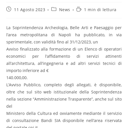
Articolo
Categoria
Tempo
11 Agosto 2023
News
1 min di lettura
pubblicato:
dell'articolo:
di
lettura:
La Soprintendenza
Archeologia, Belle Arti e Paesaggio per
l’area
metropolitana di Napoli ha pubblicato, in via
sperimentale, con validità fino al 31/12/2023, un
Avviso finalizzato alla formazione di un Elenco di operatori
economici per l’affidamento di
servizi attinenti
all
’architettura, all’ingegneria e ad altri servizi tecnici di
importo inferiore ad €
140.000,00.
L’Avviso Pubblico, completo degli allegati, è disponibile,
oltre che sul sito web istituzionale
della
Soprintendenza
nella
sezione
“Amministrazione
Trasparente”,
anche
sul
sito
del
Ministero della
Cultura
ed ovviamente mediante il
servizio
di consultazione
Bandi SIA
disponibile nell’area riservata
del portale cni.it